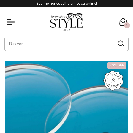
Sua melhor escolha em ótica online!
0
20
%
OFF