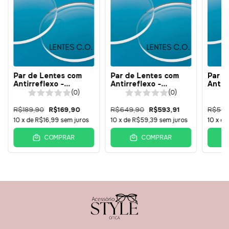
Par de Lentes com
Par de Lentes com
Par d
Antirreflexo -
Antirreflexo -
Antir
Policarbonato 1.59 -
Policarbonato 1.59 -
Polic
(0)
(0)
BÁSICA
Surfaçada - BÁSICA
Surfa
R$189,90
R$169,90
R$649,90
R$593,91
R$549
10
x de
R$16,99
sem juros
10
x de
R$59,39
sem juros
10
x d
COMPRAR
COMPRAR