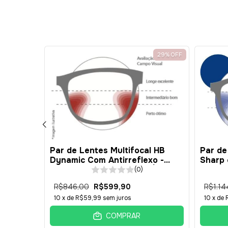
10
%
OFF
29
%
OFF
Par de Lentes Multifocal HB
Par de
l Pro HD
Dynamic Com Antirreflexo -
Sharp 
lexo -
Resina 1.49 - INTERMEDIÁRIA
1.49 
(0)
R$846,00
R$599,90
R$1.14
10
x de
R$59,99
sem juros
10
x de
COMPRAR