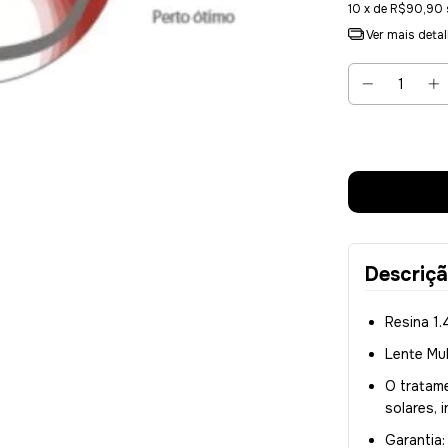
10
x de
R$90,90
Ver mais deta
Descriç
Resina 1
Lente Mul
O tratam
solares, 
Garantia