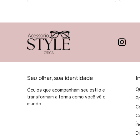
Seu olhar, sua identidade
I
Q
Óculos que acompanham seu estilo e
transformam a forma como você vê o
P
mundo.
C
C
Ín
Di