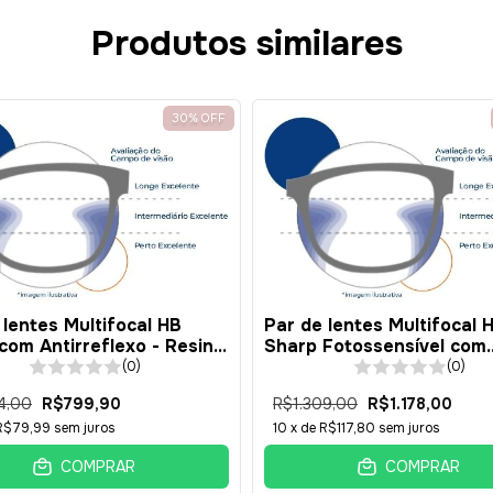
Produtos similares
Cupons d
Adicione cupom de 
Disponíveis
30
%
OFF
 lentes Multifocal HB
Par de lentes Multifocal 
com Antirreflexo - Resina
Sharp Fotossensível com
- AVANÇADA
Antirreflexo - Resina 1.49
(0)
(0)
AVANÇADA
4,00
R$799,90
R$1.309,00
R$1.178,00
R$79,99
sem juros
10
x de
R$117,80
sem juros
COMPRAR
COMPRAR