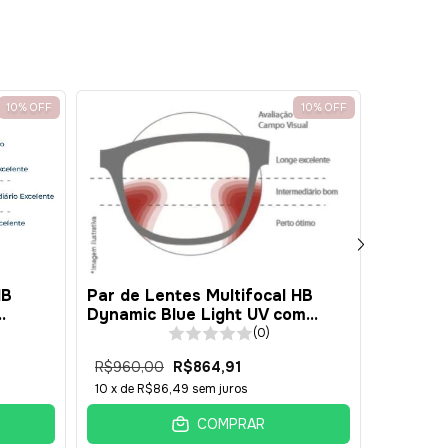
e Desconto
desconto no carrinho
Histórico
10
%
OFF
10
%
OFF
Par de Lentes Multifocal HB
Par de 
HB
Dynamic Blue Light UV com
Dynamic
Antirreflexo - Resina 1.50 -
Antirref
 -
(0)
INTERMEDIÁRIA
INTERM
R$960,00
R$864,91
R$1.588
10
x de
R$86,49
sem juros
10
x de
R$
COMPRAR