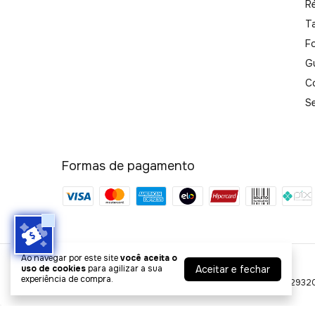
R
T
F
G
C
S
Formas de pagamento
Ao navegar por este site
você aceita o
Ótica Style
Aceitar e fechar
uso de cookies
para agilizar a sua
experiência de compra.
©2026. STYLE COMÉRCIO DE ARTIGOS ÓPTICOS - 32172932000