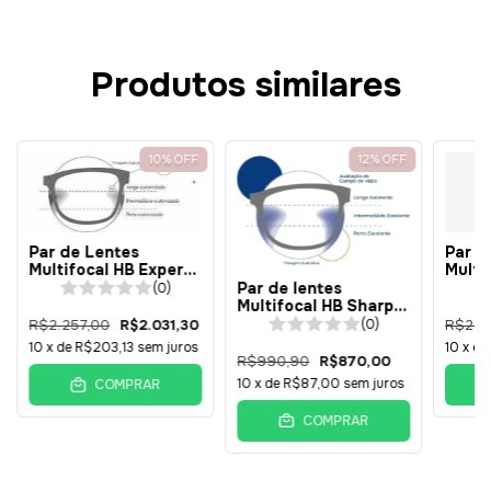
Produtos similares
10
%
OFF
12
%
OFF
Par de Lentes
Par d
Multifocal HB Expert
Multi
Blue Light UV com
com A
Par de lentes
(0)
Antirreflexo -
Polic
Multifocal HB Sharp
Policarbonato 1.59 -
PERS
com Coloração -
(0)
R$2.257,00
R$2.031,30
R$2.13
PERSONALIZADA
Policarbonato 1.59 -
10
x de
R$203,13
sem juros
10
x d
AVANÇADA
R$990,90
R$870,00
10
x de
R$87,00
sem juros
COMPRAR
COMPRAR