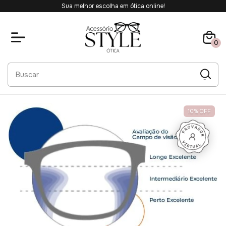
Sua melhor escolha em ótica online!
0
10
%
OFF