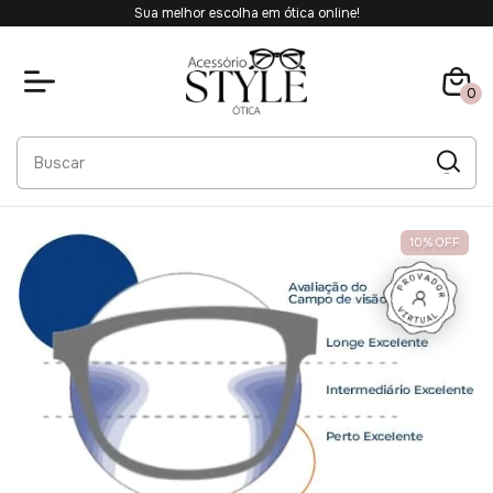
Sua melhor escolha em ótica online!
0
10
%
OFF