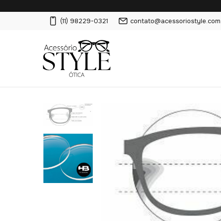
(11) 98229-0321
contato@acessoriostyle.com