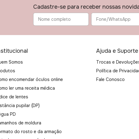
Cadastre-se para receber nossas novid
nstitucional
Ajuda e Suporte
uem Somos
Trocas e Devoluçõe
rodutos
Política de Privacid
omo encomendar óculos online
Fale Conosco
omo ler uma receita médica
dice de lentes
stância pupilar (DP)
égua PD
amanhos de moldura
ormato do rosto e da armação