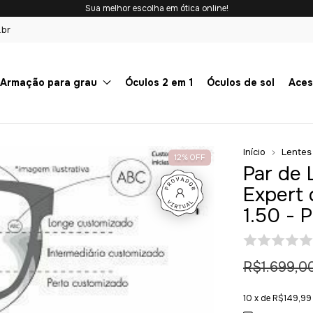
Sua melhor escolha em ótica online!
.br
Armação para grau
Óculos 2 em 1
Óculos de sol
Aces
Início
Lentes
12
%
OFF
Par de 
Expert 
1.50 -
R$1.699,0
10
x de
R$149,99