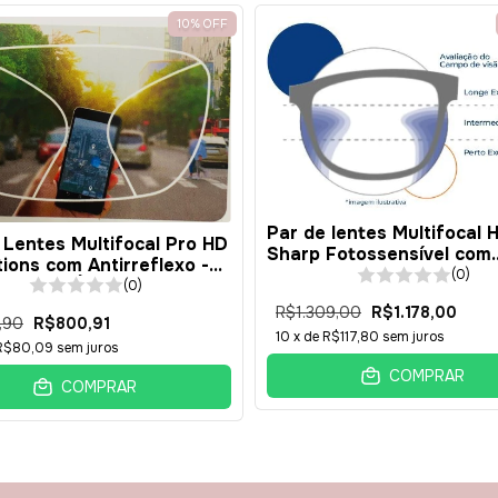
Cupons d
10
%
OFF
Adicione cupom de 
Disponíveis
Par de lentes Multifocal 
 Lentes Multifocal Pro HD
Sharp Fotossensível com
tions com Antirreflexo -
Antirreflexo - Resina 1.49
(0)
 1.49 - BÁSICA
(0)
AVANÇADA
R$1.309,00
R$1.178,00
,90
R$800,91
10
x de
R$117,80
sem juros
R$80,09
sem juros
COMPRAR
COMPRAR