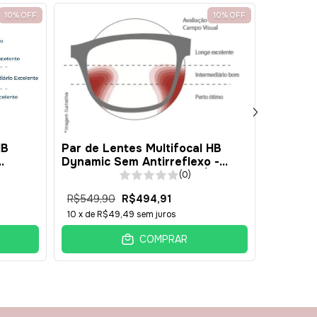
e Desconto
10
%
OFF
10
%
OFF
desconto no carrinho
Histórico
Par de Lentes Multifocal HB
HB
Par de l
Dynamic Sem Antirreflexo -
Sharp T
Resina 1.49 - INTERMEDIÁRIA
 -
Antirref
(0)
AVANÇ
R$549,90
R$494,91
R$2.031
10
x de
R$49,49
sem juros
10
x de
R$
COMPRAR