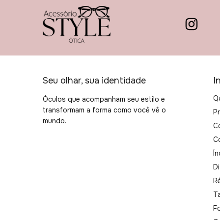
Seu olhar, sua identidade
I
Q
Óculos que acompanham seu estilo e
transformam a forma como você vê o
P
mundo.
C
C
Ín
Di
R
T
F