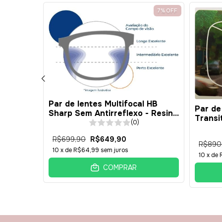
21
%
OFF
7
%
OFF
Par de lentes Multifocal HB
l Pro HD
Par de
Sharp Sem Antirreflexo - Resina
a 1.49 -
Transi
1.49 - AVANÇADA
(0)
Resina
R$699,90
R$649,90
R$890
10
x de
R$64,99
sem juros
10
x de
COMPRAR