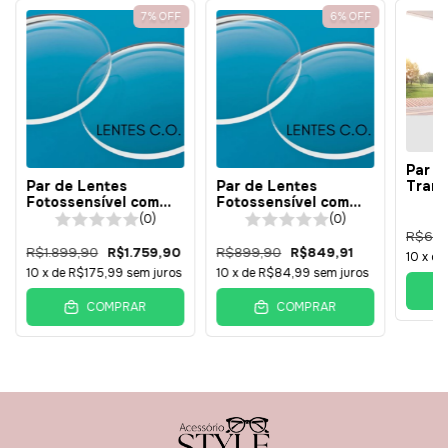
7
%
OFF
6
%
OFF
Par d
Trans
Par de Lentes
Par de Lentes
Antir
Fotossensível com
Fotossensível com
1.49 
Antirreflexo - Resina
Antirreflexo -
(0)
(0)
1.67 - Surfaçada -
Policarbonato - 1.59 -
R$619
BÁSICA
Surfaçada - BÁSICA
R$1.899,90
R$1.759,90
R$899,90
R$849,91
10
x d
Cupons de Desconto
10
x de
R$175,99
sem juros
10
x de
R$84,99
sem juros
Adicione cupom de desconto no
carrinho
COMPRAR
COMPRAR
Disponíveis
Histórico