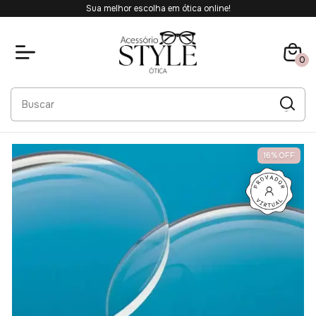
Sua melhor escolha em ótica online!
0
16
%
OFF