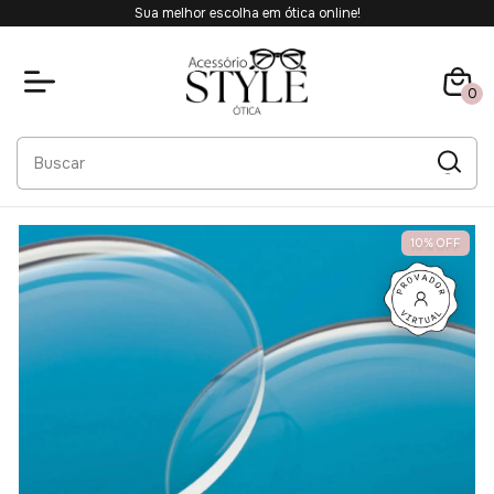
Sua melhor escolha em ótica online!
0
10
%
OFF