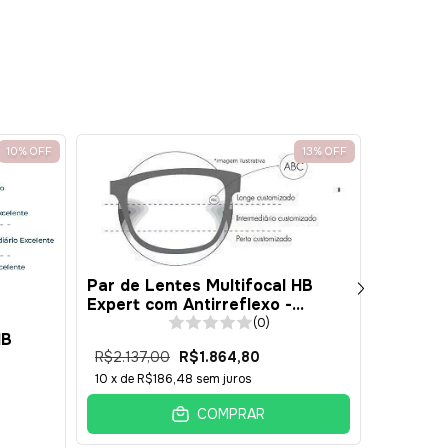
e Desconto
desconto no carrinho
Histórico
10
%
OFF
13
%
OFF
Par de Lentes Multifocal HB
Par de 
Expert com Antirreflexo -
Expert 
Policarbonato 1.59 -
Antirref
(0)
HB
PERSONALIZADA
- PERS
R$2.137,00
R$1.864,80
R$2.257
to 1.59
10
x de
R$186,48
sem juros
10
x de
R$
COMPRAR