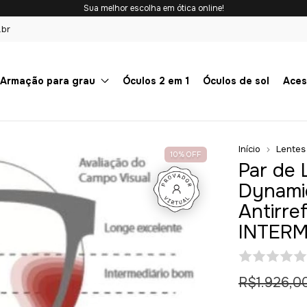
Sua melhor escolha em ótica online!
.br
Armação para grau
Óculos 2 em 1
Óculos de sol
Aces
Início
Lentes
10
%
OFF
Par de 
Dynamic
Antirref
INTERM
R$1.926,0