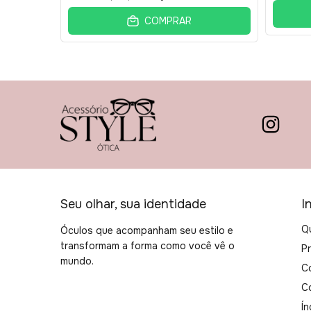
COMPRAR
Seu olhar, sua identidade
I
Q
Óculos que acompanham seu estilo e
transformam a forma como você vê o
P
mundo.
C
C
Ín