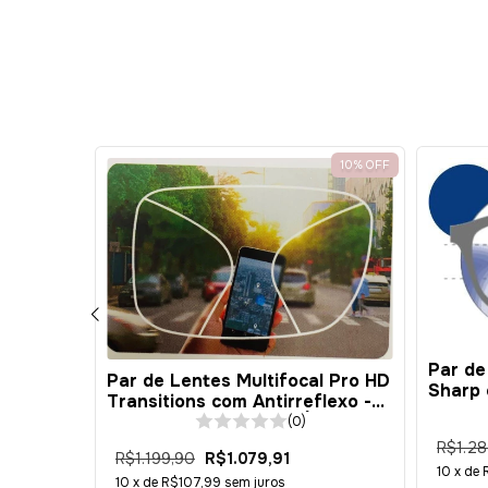
10
%
OFF
10
%
OFF
 HB
Par de
Par de Lentes Multifocal Pro HD
m
Sharp 
Transitions com Antirreflexo -
nato 1.59
Polica
Policarbonato 1.59 - BÁSICA
(0)
R$1.28
R$1.199,90
R$1.079,91
10
x de
10
x de
R$107,99
sem juros