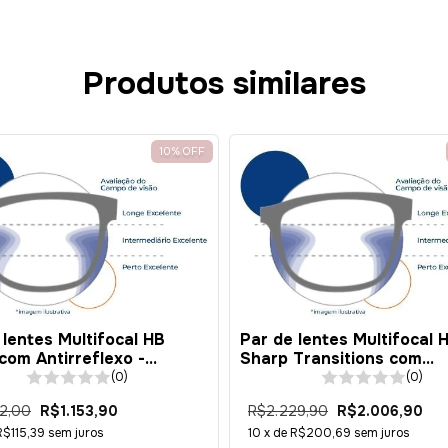
Cupons d
Produtos similares
Adicione cupom de 
Disponíveis
10
%
OFF
 lentes Multifocal HB
Par de lentes Multifocal 
com Antirreflexo -
Sharp Transitions com
rbonato 1.59 - AVANÇADA
Antirreflexo - Policarbona
(0)
(0)
- AVANÇADA
2,00
R$1.153,90
R$2.229,90
R$2.006,90
R$115,39
sem juros
10
x de
R$200,69
sem juros