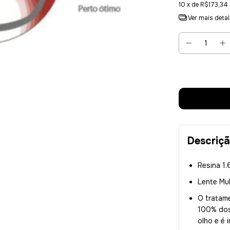
10
x de
R$173,34
Ver mais deta
Descriç
Resina 1.
Lente Mul
O tratam
100% dos 
olho e é 