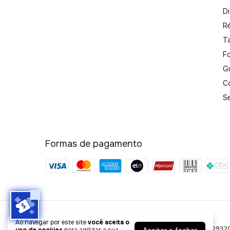
Di
R
T
F
G
C
S
Formas de pagamento
Ótica Style
Ao navegar por este site
você aceita o
©2026. STYLE COMÉRCIO DE ARTIGOS ÓPTICOS - 32172932000