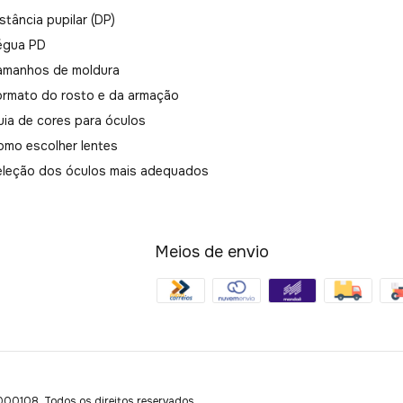
stância pupilar (DP)
égua PD
amanhos de moldura
ormato do rosto e da armação
uia de cores para óculos
omo escolher lentes
eleção dos óculos mais adequados
Meios de envio
108. Todos os direitos reservados.