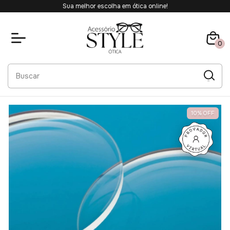
Sua melhor escolha em ótica online!
0
10
%
OFF