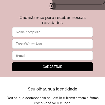
compra
Cupom disponível
20% de desconto
Para compras acima de
R$350
Válido por mais 3 dias
Cadastre-se para receber nossas
novidades
Seu olhar, sua identidade
Óculos que acompanham seu estilo e transformam a forma
como você vê o mundo.