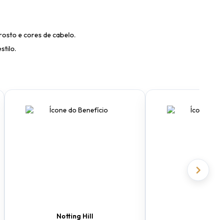
osto e cores de cabelo.
stilo.
Notting Hill
Pri