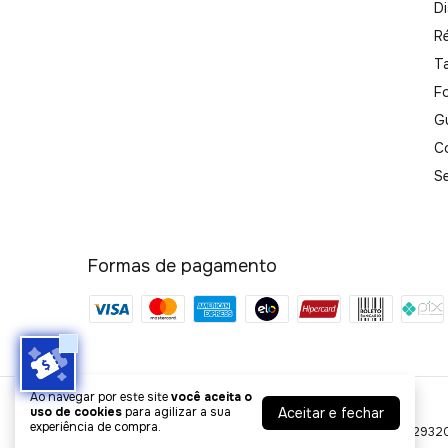
Di
R
T
F
G
C
S
Formas de pagamento
Ao navegar por este site
você aceita o
Ótica Style
Aceitar e fechar
uso de cookies
para agilizar a sua
experiência de compra.
©2026. STYLE COMÉRCIO DE ARTIGOS ÓPTICOS - 32172932000