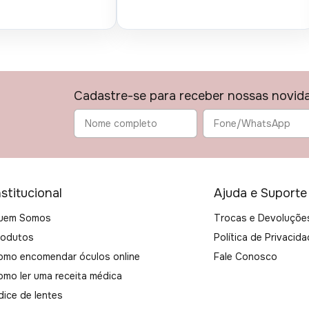
Cadastre-se para receber nossas novid
nstitucional
Ajuda e Suporte
uem Somos
Trocas e Devoluçõe
rodutos
Política de Privacid
omo encomendar óculos online
Fale Conosco
omo ler uma receita médica
dice de lentes