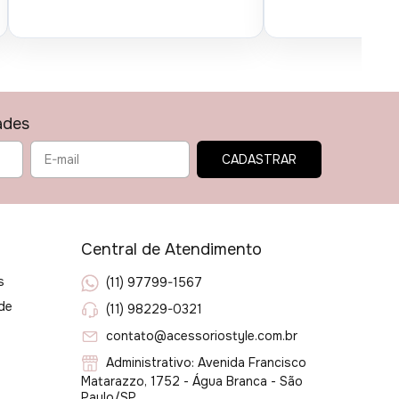
ades
Central de Atendimento
s
(11) 97799-1567
ade
(11) 98229-0321
contato@acessoriostyle.com.br
Administrativo: Avenida Francisco
Matarazzo, 1752 - Água Branca - São
Paulo/SP