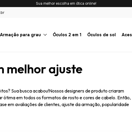
Sua melhor escolha em ótica online!
.br
Armação para grau
Óculos 2 em 1
Óculos de sol
Aces
m melhor ajuste
eitos? Sua busca acabou!
Nossos designers de produto criaram
r ótima em todos os formatos de rosto e cores de cabelo.
Então,
ase em avaliações de clientes, ajuste da armação, popularidade