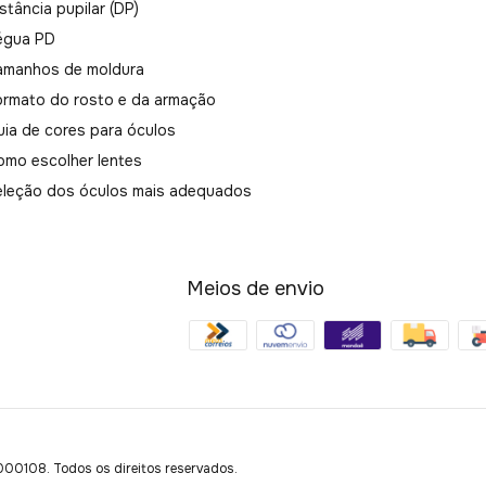
stância pupilar (DP)
égua PD
amanhos de moldura
ormato do rosto e da armação
uia de cores para óculos
omo escolher lentes
eleção dos óculos mais adequados
Meios de envio
108. Todos os direitos reservados.