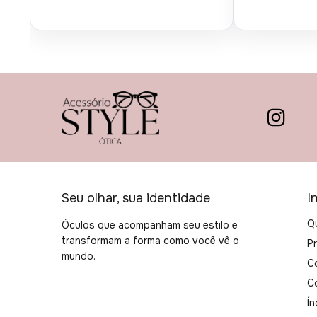
Seu olhar, sua identidade
I
Q
Óculos que acompanham seu estilo e
transformam a forma como você vê o
P
mundo.
C
C
Ín