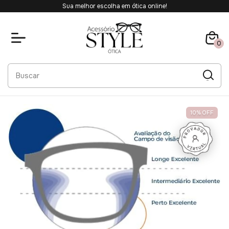
Sua melhor escolha em ótica online!
0
10
%
OFF