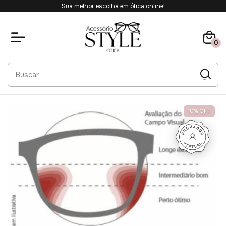
Sua melhor escolha em ótica online!
0
10
%
OFF