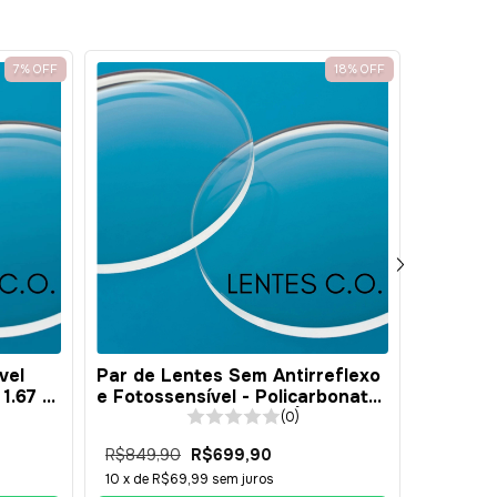
e Desconto
7
%
OFF
18
%
OFF
desconto no carrinho
Histórico
vel
Par de Lentes Sem Antirreflexo
Par de 
1.67 -
e Fotossensível - Policarbonato
e Fotoss
- 1.59 - Surfaçada - BÁSICA
1.59 - 
(0)
R$849,90
R$699,90
R$789,
10
x de
R$69,99
sem juros
10
x de
R$