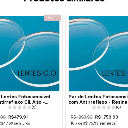
Cupons d
14
%
OFF
Adicione cupom de 
Disponíveis
 Lentes Fotossensível
Par de Lentes Fotossensí
irreflexo Cil. Alto -
com Antirreflexo - Resina 
 1.56 - BÁSICA
Surfaçada - BÁSICA
(0)
(0)
,90
R$479,91
R$1.899,90
R$1.759,90
R$47,99
sem juros
10
x de
R$175,99
sem juros