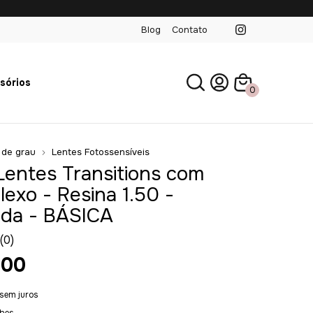
Blog
Contato
sórios
0
 de grau
Lentes Fotossensíveis
Lentes Transitions com
lexo - Resina 1.50 -
ada - BÁSICA
(0)
,00
sem juros
lhes