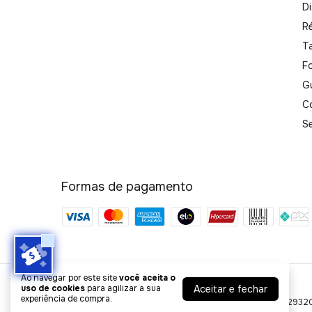
Di
R
T
F
G
C
S
Formas de pagamento
Ao navegar por este site
você aceita o
Ótica Style
Aceitar e fechar
uso de cookies
para agilizar a sua
experiência de compra.
©2026. STYLE COMÉRCIO DE ARTIGOS ÓPTICOS - 32172932000