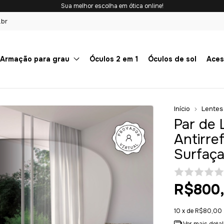
Sua melhor escolha em ótica online!
.br
Armação para grau
Óculos 2 em 1
Óculos de sol
Aces
Início
Lentes
Par de 
Antirref
Surfaç
R$800
10
x de
R$80,00
Ver mais deta