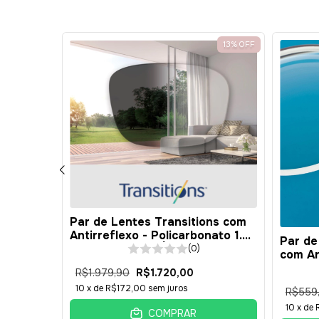
11
%
OFF
13
%
OFF
ns com
Par de Lentes Transitions com
9 -
Antirreflexo - Policarbonato 1.59
Par de
- Surfaçada - BÁSICA
(0)
com Ant
Resina
R$1.979,90
R$1.720,00
10
x de
R$172,00
sem juros
R$559
10
x de
COMPRAR