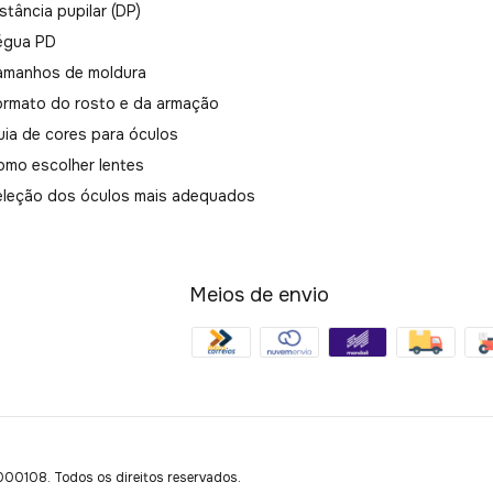
stância pupilar (DP)
égua PD
amanhos de moldura
ormato do rosto e da armação
uia de cores para óculos
omo escolher lentes
eleção dos óculos mais adequados
Meios de envio
108. Todos os direitos reservados.