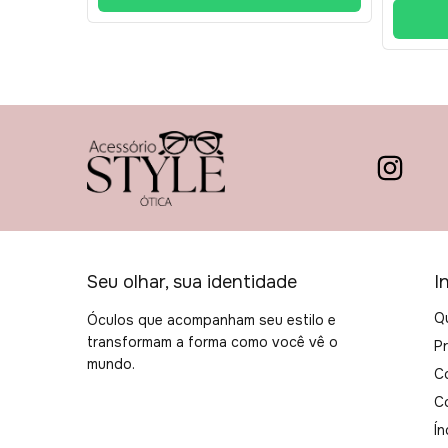
Seu olhar, sua identidade
I
Q
Óculos que acompanham seu estilo e
transformam a forma como você vê o
P
mundo.
C
C
Ín