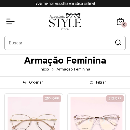
Sua melhor escolha em ótica online!
0
Armação Feminina
Início
Armação Feminina
Ordenar
Filtrar
25
%
OFF
21
%
OFF