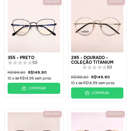
25
%
OFF
21
%
OFF
355 - PRETO
295 - DOURADO -
COLEÇÃO TITANIUM
(0)
(0)
R$199,90
R$149,90
R$189,90
R$149,90
10
x de
R$14,99
sem juros
10
x de
R$14,99
sem juros
COMPRAR
COMPRAR
25
%
OFF
20
%
OFF