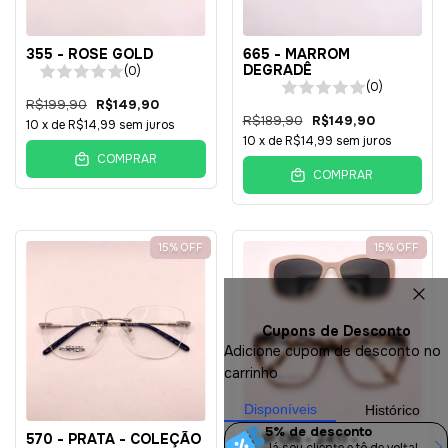
355 - ROSE GOLD
665 - MARROM
DEGRADÊ
(0)
(0)
R$199,90
R$149,90
R$189,90
R$149,90
10
x de
R$14,99
sem juros
10
x de
R$14,99
sem juros
COMPRAR
COMPRAR
15
%
OFF
15
%
OFF
Cupons de Desconto
Adicione cupom de desconto no
carrinho
Disponíveis
Histórico
5% de desconto
570 - PRATA - COLEÇÃO
CLIP ON - 2411 -
Já sou cliente e tô de volta!