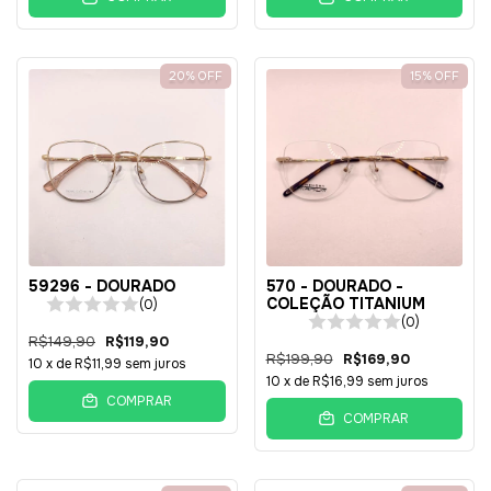
20
%
OFF
15
%
OFF
59296 - DOURADO
570 - DOURADO -
COLEÇÃO TITANIUM
(0)
(0)
R$149,90
R$119,90
R$199,90
R$169,90
10
x de
R$11,99
sem juros
10
x de
R$16,99
sem juros
COMPRAR
COMPRAR