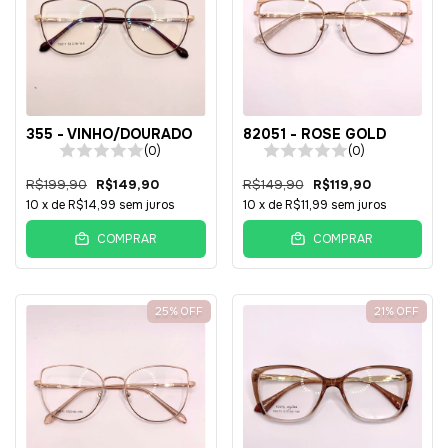
355 - VINHO/DOURADO
82051 - ROSE GOLD
(0)
(0)
R$199,90
R$149,90
R$149,90
R$119,90
10
x de
R$14,99
sem juros
10
x de
R$11,99
sem juros
COMPRAR
COMPRAR
25
%
OFF
21
%
OFF