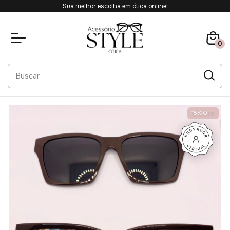
Sua melhor escolha em ótica online!
0
15
%
OFF