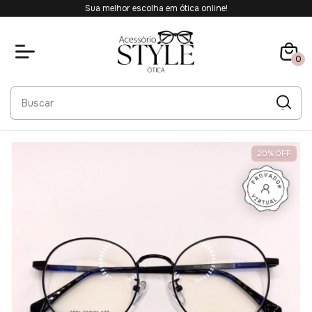
Sua melhor escolha em ótica online!
0
20
%
OFF