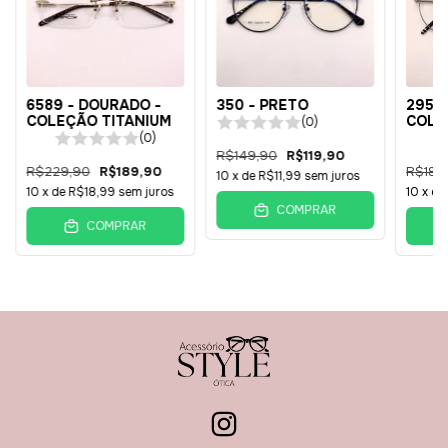
6589 - DOURADO -
350 - PRETO
295 -
COLEÇÃO TITANIUM
COLE
(0)
(0)
R$149,90
R$119,90
R$229,90
R$189,90
R$189
10
x de
R$11,99
sem juros
10
x de
R$18,99
sem juros
10
x d
COMPRAR
COMPRAR