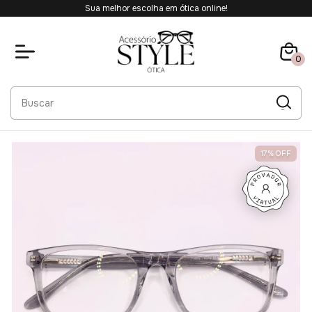
Sua melhor escolha em ótica online!
0
17
%
OFF