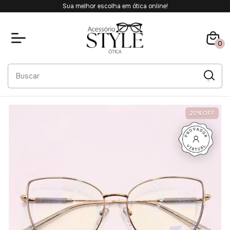
Sua melhor escolha em ótica online!
0
20
%
OFF