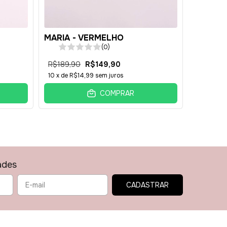
MARIA - VERMELHO
570 - 
TITANI
(0)
R$189,90
R$149,90
R$199,9
10
x de
R$14,99
sem juros
10
x de
R$
COMPRAR
ades