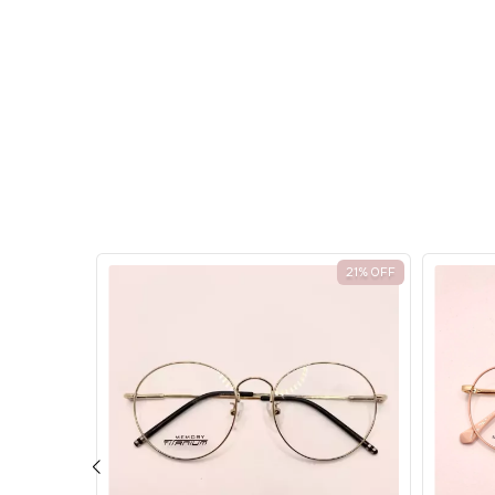
20
%
OFF
21
%
OFF