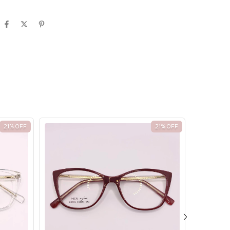
e Desconto
desconto no carrinho
Histórico
21
%
OFF
21
%
OFF