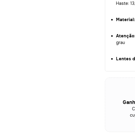
Haste: 1
Material:
Atenção
grau
Lentes 
Ganh
C
cu