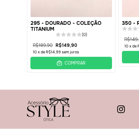
295 - DOURADO - COLEÇÃO
350 -
TITANIUM
(0)
R$149
R$189,90
R$149,90
10
x de
10
x de
R$14,99
sem juros
COMPRAR