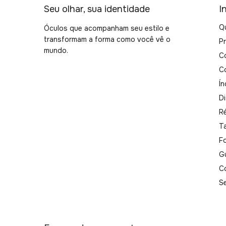
Seu olhar, sua identidade
I
Q
Óculos que acompanham seu estilo e
transformam a forma como você vê o
P
mundo.
C
C
Ín
Di
R
T
F
G
C
S