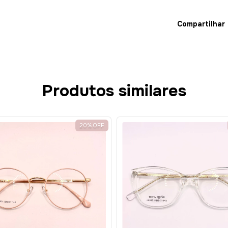
Compartilhar
Cupons d
Adicione cupom de 
Produtos similares
Disponíveis
20
%
OFF