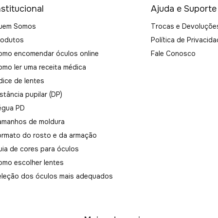
nstitucional
Ajuda e Suporte
uem Somos
Trocas e Devoluçõe
rodutos
Política de Privacid
omo encomendar óculos online
Fale Conosco
omo ler uma receita médica
dice de lentes
stância pupilar (DP)
égua PD
amanhos de moldura
ormato do rosto e da armação
uia de cores para óculos
omo escolher lentes
eleção dos óculos mais adequados