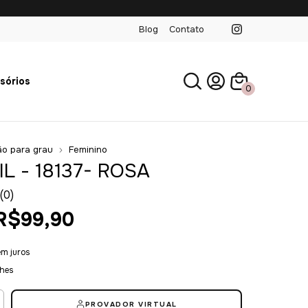
Blog
Contato
sórios
0
o para grau
Feminino
IL - 18137- ROSA
(0)
R$99,90
em juros
lhes
PROVADOR VIRTUAL