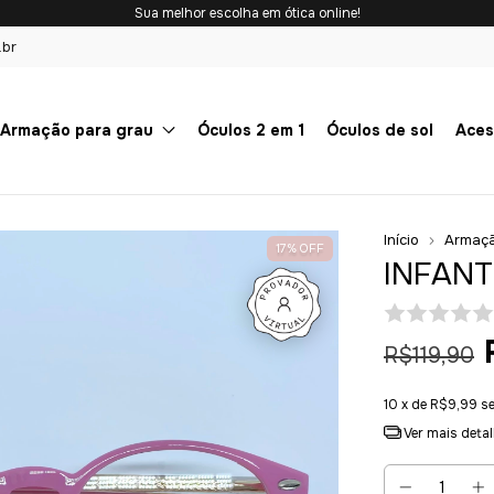
Sua melhor escolha em ótica online!
.br
Armação para grau
Óculos 2 em 1
Óculos de sol
Aces
Início
Armaçã
17
%
OFF
INFANT
R$119,90
10
x de
R$9,99
s
Ver mais deta